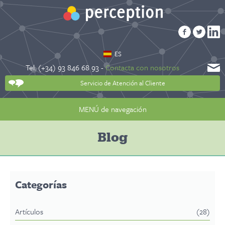
ES
Tel. (+34) 93 846 68 93 -
Contacta con nosotros
Servicio de Atención al Cliente
MENÚ de navegación
Blog
Categorías
Artículos
(28)