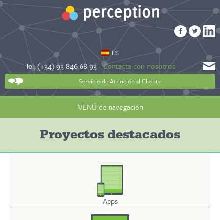
ES
Tel. (+34) 93 846 68 93 -
Contacta con nosotros
Servicio de Atención al Cliente
MENÚ de navegación
Proyectos destacados
Apps