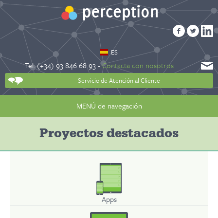
ES
Tel. (+34) 93 846 68 93 -
Contacta con nosotros
Servicio de Atención al Cliente
MENÚ de navegación
Proyectos destacados
Apps