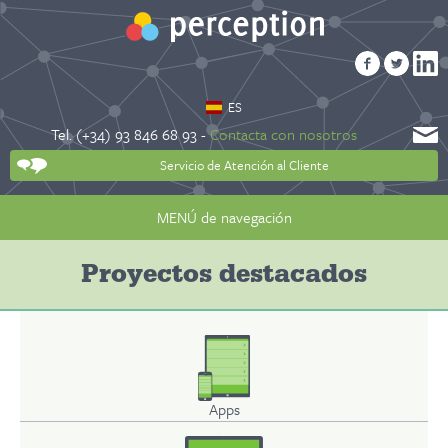
ES
Tel. (+34) 93 846 68 93 -
Contacta con nosotros
Servicio de Atención al Cliente
MENÚ de navegación
Proyectos destacados
Apps