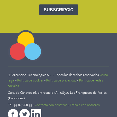
©Perception Technologies S.L. - Todos los derechos reservados.
Aviso
legal
-
Política de cookies
-
Política de privacidad
-
Política de redes
sociales
Ctra. de Cànoves 16, entresuelo 1A - 08520 Les Franqueses del Vallès
(Barcelona)
Tel. 93 846 68 93 -
Contacta con nosotros
-
Trabaja con nosotros