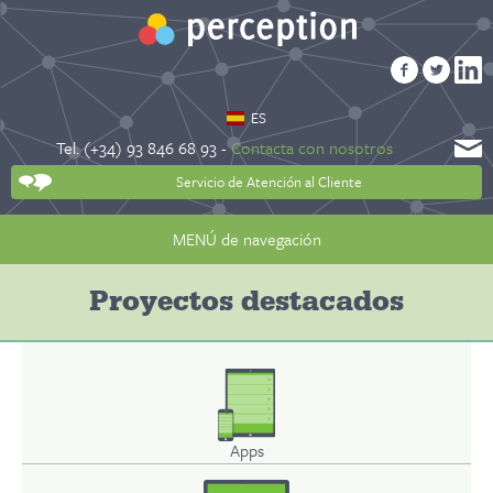
ES
Tel. (+34) 93 846 68 93 -
Contacta con nosotros
Servicio de Atención al Cliente
MENÚ de navegación
Proyectos destacados
Apps