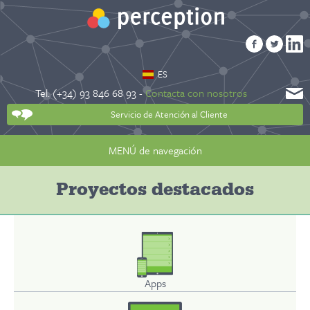
ES
Tel. (+34) 93 846 68 93 -
Contacta con nosotros
Servicio de Atención al Cliente
MENÚ de navegación
Proyectos destacados
Apps